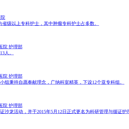
医院
，均为省级以上专科护士，其中肿瘤专科护士占多数。
医院 护理部
13人。
医院 护理部
士。小组秉持自愿奉献理念，广纳科室精英，下设12个亚专科组。
医院 护理部
循证沙龙活动，并于2015年5月12日正式更名为科研管理与循证护