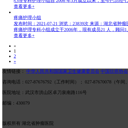
心理专科护理小组自 2006 年3月成立以来，至今已
查看更多+
疼痛护理小组
发布时间：2021-07-21
浏览：23839次
来源：湖北省肿瘤
疼痛护理专科小组成立于2006年，现有成员21 人，顾问
查看更多+
«
1
2
»
友情链接：
中华人民共和国国家卫生健康委员会
中国抗癌协会
咨询电话：027-87676792（工作时间）； 027-87670078
医院地址：武汉市洪山区卓刀泉南路116号
邮编：430079
版权所有 湖北省肿瘤医院