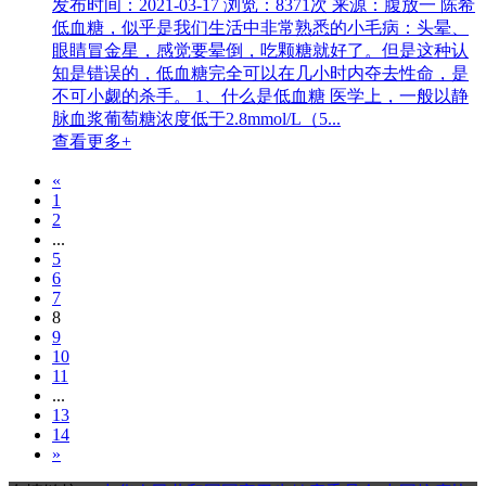
发布时间：2021-03-17
浏览：8371次
来源：腹放一 陈希
低血糖，似乎是我们生活中非常熟悉的小毛病：头晕、
眼睛冒金星，感觉要晕倒，吃颗糖就好了。但是这种认
知是错误的，低血糖完全可以在几小时内夺去性命，是
不可小觑的杀手。 1、什么是低血糖 医学上，一般以静
脉血浆葡萄糖浓度低于2.8mmol/L（5...
查看更多+
«
1
2
...
5
6
7
8
9
10
11
...
13
14
»