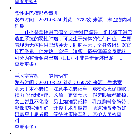
查看更多+
恶性淋巴瘤那些事儿
发布时间：2021-03-24
浏览：7782次
来源：淋巴瘤内科
程晨
一、什么是恶性淋巴瘤？ 恶性淋巴瘤是一组起源于淋巴
造血系统的恶性肿瘤，可发生于身体的任何部位。主要
表现为无痛性淋巴结肿大，肝脾肿大，全身各组织器官
均可受累，伴发热、盗汗、消瘦、瘙恶痒等全身症状。
可分为霍奇金淋巴瘤（HL）和非霍奇金淋巴瘤（...
查看更多+
手术室宣教——健康快车
发布时间：2021-03-22
浏览：6607次
来源：手术室
明天手术不要怕，注意事项要记牢。放松心态保睡眠，
精力充沛利治疗。术前一定禁食水，假牙眼镜都摘掉。
女士暂且不化妆，男士烟酒要戒掉。乳腺胸科备胸带，
影像资料准备好。开腹手术备腹带，肠道准备要做好。
只需穿上患者服，等待健康快车到。医护人员核查
时，...
查看更多+