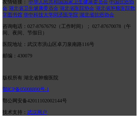
友情链接：
中华人民共和国国家卫生健康委员会
中国抗癌协
会
湖北省卫生健康委员会
湖北省医院协会
湖北省肿瘤医院数
字图书馆
华中科技大学同济医学院
湖北省抗癌协会
咨询电话：027-87676792（工作时间）； 027-87670078（午
间、夜间、节假日）
医院地址：武汉市洪山区卓刀泉南路116号
邮编：430079
版权所有 湖北省肿瘤医院
鄂ICP备05008890号-1
鄂公网安备42011102002144号
技术支持：
武汉网户