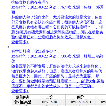
抗癌食物真的存在吗？
发布时间：2021-03-22
浏览：7674次
来源：头放一 邓秀
丽
肿瘤病人除了治疗之外，尤其要注意的就是饮食，传言
部分食物具有公认的抗癌作用，很多病人深信不疑。这
些风靡的食物有哪些呢？它们真的可以抗癌吗？ 一、洋
葱 洋葱具有硒元素和槲皮素等抗癌物质，所以在动物实
验中显示它对一些癌细胞有抑制效果。听起来似...
查看更多+
科学防肝癌，你知道多少？
发布时间：2021-03-22
浏览：7305次
来源：肝胆二 杨祥
莲
随着医学的不断发展，肝癌的治疗方式越来越多样化，
治疗效果也越来越好，但是，癌症患者所带来的影响仍
然是巨大的，因此，肝癌的预防，显得尤为重要。 那
么，要如何做到科学地预防肝癌呢？ 一、合理饮食 虽然
癌症不一定都是由饮食造成的，但是一些不正确...
查看更多+