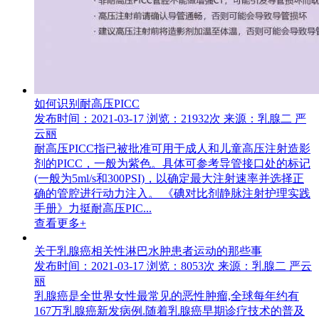
如何识别耐高压PICC
发布时间：2021-03-17
浏览：21932次
来源：乳腺二 严
云丽
耐高压PICC指已被批准可用于成人和儿童高压注射造影
剂的PICC，一般为紫色。具体可参考导管接口处的标记
(一般为5ml/s和300PSI)，以确定最大注射速率并选择正
确的管腔进行动力注入。 《碘对比剂静脉注射护理实践
手册》力挺耐高压PIC...
查看更多+
关于乳腺癌相关性淋巴水肿患者运动的那些事
发布时间：2021-03-17
浏览：8053次
来源：乳腺二 严云
丽
乳腺癌是全世界女性最常见的恶性肿瘤,全球每年约有
167万乳腺癌新发病例.随着乳腺癌早期诊疗技术的普及