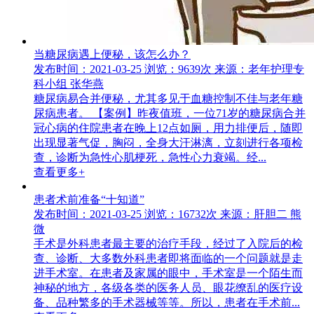
当糖尿病遇上便秘，该怎么办？
发布时间：2021-03-25
浏览：9639次
来源：老年护理专
科小组 张华燕
糖尿病易合并便秘，尤其多见于血糖控制不佳与老年糖
尿病患者。 【案例】昨夜值班，一位71岁的糖尿病合并
冠心病的住院患者在晚上12点如厕，用力排便后，随即
出现显著气促，胸闷，全身大汗淋漓，立刻进行各项检
查，诊断为急性心肌梗死，急性心力衰竭。经...
查看更多+
患者术前准备“十知道”
发布时间：2021-03-25
浏览：16732次
来源：肝胆二 熊
微
手术是外科患者最主要的治疗手段，经过了入院后的检
查、诊断、大多数外科患者即将面临的一个问题就是走
进手术室。在患者及家属的眼中，手术室是一个陌生而
神秘的地方，各级各类的医务人员、眼花缭乱的医疗设
备、品种繁多的手术器械等等。所以，患者在手术前...