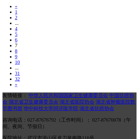
«
1
2
...
4
5
6
7
8
9
10
...
31
32
»
友情链接：
中华人民共和国国家卫生健康委员会
中国抗癌协
会
湖北省卫生健康委员会
湖北省医院协会
湖北省肿瘤医院数
字图书馆
华中科技大学同济医学院
湖北省抗癌协会
咨询电话：027-87676792（工作时间）； 027-87670078（午
间、夜间、节假日）
医院地址：武汉市洪山区卓刀泉南路116号