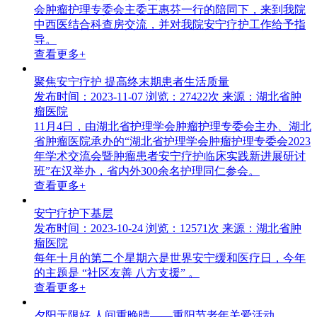
会肿瘤护理专委会主委王惠芬一行的陪同下，来到我院
中西医结合科查房交流，并对我院安宁疗护工作给予指
导。
查看更多+
聚焦安宁疗护 提高终末期患者生活质量
发布时间：2023-11-07
浏览：27422次
来源：湖北省肿
瘤医院
11月4日，由湖北省护理学会肿瘤护理专委会主办、湖北
省肿瘤医院承办的“湖北省护理学会肿瘤护理专委会2023
年学术交流会暨肿瘤患者安宁疗护临床实践新进展研讨
班”在汉举办，省内外300余名护理同仁参会。
查看更多+
安宁疗护下基层
发布时间：2023-10-24
浏览：12571次
来源：湖北省肿
瘤医院
每年十月的第二个星期六是世界安宁缓和医疗日，今年
的主题是 “社区友善 八方支援” 。
查看更多+
夕阳无限好 人间重晚晴——重阳节老年关爱活动