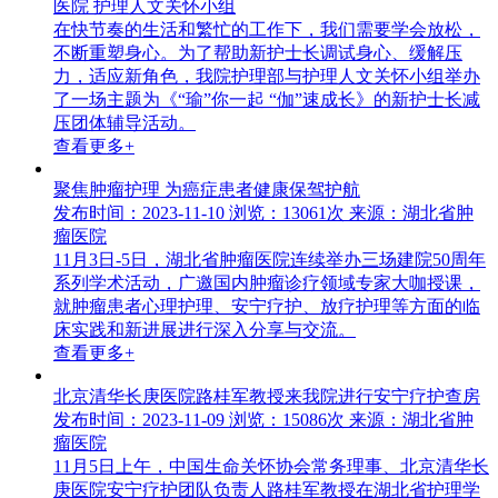
医院 护理人文关怀小组
在快节奏的生活和繁忙的工作下，我们需要学会放松，
不断重塑身心。为了帮助新护士长调试身心、缓解压
力，适应新角色，我院护理部与护理人文关怀小组举办
了一场主题为《“瑜”你一起 “伽”速成长》的新护士长减
压团体辅导活动。
查看更多+
聚焦肿瘤护理 为癌症患者健康保驾护航
发布时间：2023-11-10
浏览：13061次
来源：湖北省肿
瘤医院
11月3日-5日，湖北省肿瘤医院连续举办三场建院50周年
系列学术活动，广邀国内肿瘤诊疗领域专家大咖授课，
就肿瘤患者心理护理、安宁疗护、放疗护理等方面的临
床实践和新进展进行深入分享与交流。
查看更多+
北京清华长庚医院路桂军教授来我院进行安宁疗护查房
发布时间：2023-11-09
浏览：15086次
来源：湖北省肿
瘤医院
11月5日上午，中国生命关怀协会常务理事、北京清华长
庚医院安宁疗护团队负责人路桂军教授在湖北省护理学