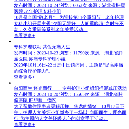
发布时间：2023-10-24
浏览：6053次
来源：湖北省肿瘤
医院 老年护理专科小组
10月是全国“敬老月”，为迎接第11个重阳节，老年护理
专科小组开展主题“夕阳无限好，人间重晚晴”之时光不
老，久久重阳等系列老年关爱活动。
查看更多+
专科护理联动 共促无痛人生
发布时间：2023-10-23
浏览：11790次
来源：湖北省肿
瘤医院 疼痛专科护理小组
2023年10月16日-22日是中国镇痛周，主题是“提高疼痛
的综合疗护能力”。
查看更多+
向阳而生 逐光而行 ——专科护理小组组织捏泥减压活动
发布时间：2023-10-20
浏览：15565次
来源：湖北省肿
瘤医院 肝胆胰二病区
为了帮助住院患者缓解压抑、焦虑的情绪，10月17日下
午，护理人文关怀小组举办了一场以“向阳而生，逐光而
行”为主题的人文关怀暖人心的创意手工活动。
查看更多+