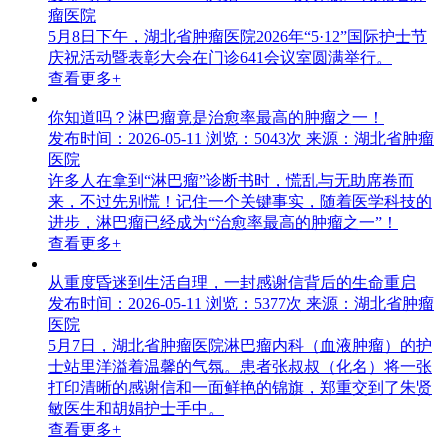
瘤医院
5月8日下午，湖北省肿瘤医院2026年“5·12”国际护士节
庆祝活动暨表彰大会在门诊641会议室圆满举行。
查看更多+
你知道吗？淋巴瘤竟是治愈率最高的肿瘤之一！
发布时间：2026-05-11
浏览：5043次
来源：湖北省肿瘤
医院
许多人在拿到“淋巴瘤”诊断书时，慌乱与无助席卷而
来，不过先别慌！记住一个关键事实，随着医学科技的
进步，淋巴瘤已经成为“治愈率最高的肿瘤之一”！
查看更多+
从重度昏迷到生活自理，一封感谢信背后的生命重启
发布时间：2026-05-11
浏览：5377次
来源：湖北省肿瘤
医院
5月7日，湖北省肿瘤医院淋巴瘤内科（血液肿瘤）的护
士站里洋溢着温馨的气氛。患者张叔叔（化名）将一张
打印清晰的感谢信和一面鲜艳的锦旗，郑重交到了朱贤
敏医生和胡娟护士手中。
查看更多+