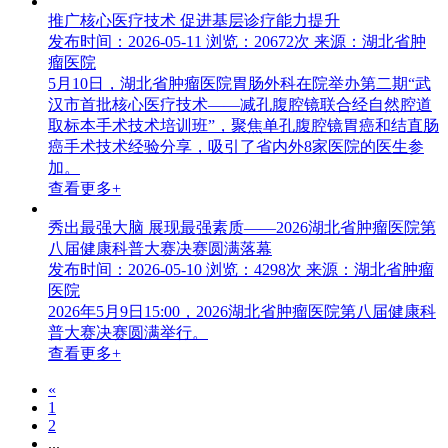
推广核心医疗技术 促进基层诊疗能力提升
发布时间：2026-05-11
浏览：20672次
来源：湖北省肿
瘤医院
5月10日，湖北省肿瘤医院胃肠外科在院举办第二期“武
汉市首批核心医疗技术——减孔腹腔镜联合经自然腔道
取标本手术技术培训班”，聚焦单孔腹腔镜胃癌和结直肠
癌手术技术经验分享，吸引了省内外8家医院的医生参
加。
查看更多+
秀出最强大脑 展现最强素质——2026湖北省肿瘤医院第
八届健康科普大赛决赛圆满落幕
发布时间：2026-05-10
浏览：4298次
来源：湖北省肿瘤
医院
2026年5月9日15:00，2026湖北省肿瘤医院第八届健康科
普大赛决赛圆满举行。
查看更多+
«
1
2
...