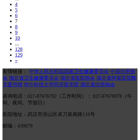
4
5
6
7
8
9
10
...
128
129
»
友情链接：
中华人民共和国国家卫生健康委员会
中国抗癌协
会
湖北省卫生健康委员会
湖北省医院协会
湖北省肿瘤医院数
字图书馆
华中科技大学同济医学院
湖北省抗癌协会
咨询电话：027-87676792（工作时间）； 027-87670078（午
间、夜间、节假日）
医院地址：武汉市洪山区卓刀泉南路116号
邮编：430079