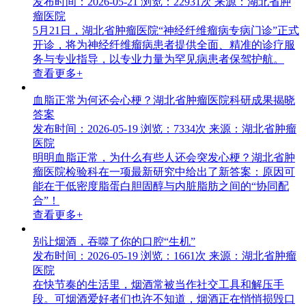
发布时间：2026-05-21
浏览：22931次
来源：湖北省肿
瘤医院
5月21日，湖北省肿瘤医院“神经纤维瘤病专病门诊”正式
开诊，将为神经纤维瘤病患者提供全面、精准的诊疗服
务与专业指导，以专业力量为罕见病患者保驾护航。
查看更多+
血脂正常为何还会心梗？湖北省肿瘤医院科研成果揭晓
答案
发布时间：2026-05-19
浏览：7334次
来源：湖北省肿瘤
医院
明明血脂正常，为什么有些人还会突发心梗？湖北省肿
瘤医院检验科在一项最新研究中给出了新答案：原因可
能在于低密度脂蛋白胆固醇与内脏脂肪之间的“协同配
合”！
查看更多+
别让烟酒，吞噬了你的口腔“生机”
发布时间：2026-05-19
浏览：1661次
来源：湖北省肿瘤
医院
在快节奏的生活里，烟酒常被当作社交工具和解压手
段。可烟酒爱好者们也许不知道，烟酒正在悄悄损毁口