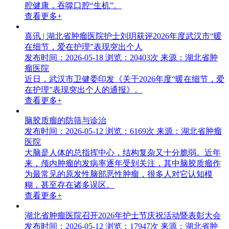
腔健康，吞噬口腔“生机”。
查看更多+
喜讯 | 湖北省肿瘤医院护士刘玥获评2026年度武汉市“暖
在细节，爱在护理”表现突出个人
发布时间：2026-05-18
浏览：20403次
来源：湖北省肿
瘤医院
近日，武汉市卫健委印发《关于2026年度“暖在细节，爱
在护理”表现突出个人的通报》。
查看更多+
脑胶质瘤的防筛与诊治
发布时间：2026-05-12
浏览：6169次
来源：湖北省肿瘤
医院
大脑是人体的总指挥中心，结构复杂又十分脆弱。近年
来，颅内肿瘤的发病率逐年受到关注，其中脑胶质瘤作
为最常见的原发性脑部恶性肿瘤，很多人对它认知模
糊，甚至存在诸多误区。
查看更多+
湖北省肿瘤医院召开2026年护士节庆祝活动暨表彰大会
发布时间：2026-05-12
浏览：17947次
来源：湖北省肿