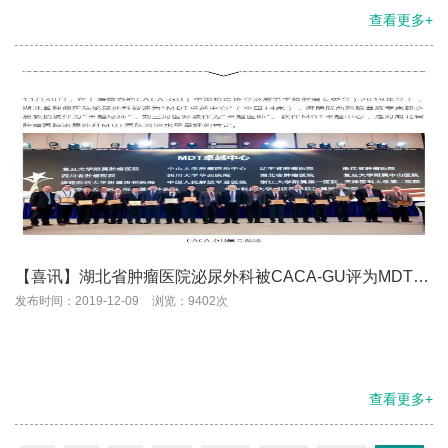
查看更多+
【喜讯】湖北省肿瘤医院泌尿外科被CACA-GU评为MDT卓
越中心
发布时间：2019-12-09
浏览：9402次
查看更多+