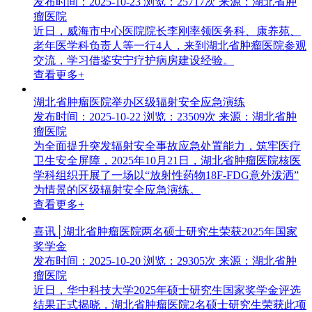
发布时间：2025-10-23
浏览：25717次
来源：湖北省肿
瘤医院
近日，威海市中心医院院长李刚率领医务科、康养苑、
老年医学科负责人等一行4人，来到湖北省肿瘤医院参观
交流，学习借鉴安宁疗护病房建设经验。
查看更多+
湖北省肿瘤医院举办区级辐射安全应急演练
发布时间：2025-10-22
浏览：23509次
来源：湖北省肿
瘤医院
为全面提升突发辐射安全事故应急处置能力，筑牢医疗
卫生安全屏障，2025年10月21日，湖北省肿瘤医院核医
学科组织开展了一场以“放射性药物18F-FDG意外泼洒”
为情景的区级辐射安全应急演练。
查看更多+
喜讯│湖北省肿瘤医院两名硕士研究生荣获2025年国家
奖学金
发布时间：2025-10-20
浏览：29305次
来源：湖北省肿
瘤医院
近日，华中科技大学2025年硕士研究生国家奖学金评选
结果正式揭晓，湖北省肿瘤医院2名硕士研究生荣获此项