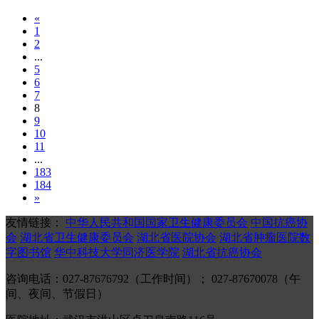
«
1
2
...
5
6
7
8
9
10
11
...
183
184
»
友情链接：
中华人民共和国国家卫生健康委员会
中国抗癌协
会
湖北省卫生健康委员会
湖北省医院协会
湖北省肿瘤医院数
字图书馆
华中科技大学同济医学院
湖北省抗癌协会
咨询电话：027-87676792（工作时间）； 027-87670078（午
间、夜间、节假日）