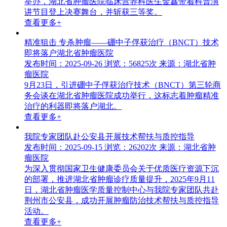
举办，湖北省肿瘤医院临床营养科医生金鑫带着科普演
讲节目登上决赛舞台，并斩获三等奖。
查看更多+
精准狙击 专杀肿瘤——硼中子俘获治疗（BNCT）技术
即将落户湖北省肿瘤医院
发布时间：2025-09-26
浏览：56825次
来源：湖北省肿
瘤医院
9月23日，引进硼中子俘获治疗技术（BNCT）第三轮商
务会谈在湖北省肿瘤医院成功举行，这标志着肿瘤精准
治疗的利器即将落户湖北。
查看更多+
我院专家团队赴公安县开展技术帮扶与质控指导
发布时间：2025-09-15
浏览：26202次
来源：湖北省肿
瘤医院
为深入贯彻国家卫生健康委员会关于优质医疗资源下沉
的部署，推进湖北省肿瘤诊疗质量提升，2025年9月11
日，湖北省肿瘤医学质量控制中心与我院专家团队共赴
荆州市公安县，成功开展肿瘤防治技术帮扶与质控指导
活动。
查看更多+