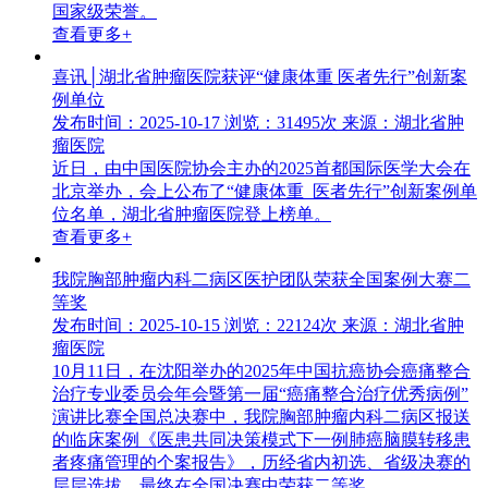
国家级荣誉。
查看更多+
喜讯│湖北省肿瘤医院获评“健康体重 医者先行”创新案
例单位
发布时间：2025-10-17
浏览：31495次
来源：湖北省肿
瘤医院
近日，由中国医院协会主办的2025首都国际医学大会在
北京举办，会上公布了“健康体重 医者先行”创新案例单
位名单，湖北省肿瘤医院登上榜单。
查看更多+
我院胸部肿瘤内科二病区医护团队荣获全国案例大赛二
等奖
发布时间：2025-10-15
浏览：22124次
来源：湖北省肿
瘤医院
10月11日，在沈阳举办的2025年中国抗癌协会癌痛整合
治疗专业委员会年会暨第一届“癌痛整合治疗优秀病例”
演讲比赛全国总决赛中，我院胸部肿瘤内科二病区报送
的临床案例《医患共同决策模式下一例肺癌脑膜转移患
者疼痛管理的个案报告》，历经省内初选、省级决赛的
层层选拔，最终在全国决赛中荣获二等奖。