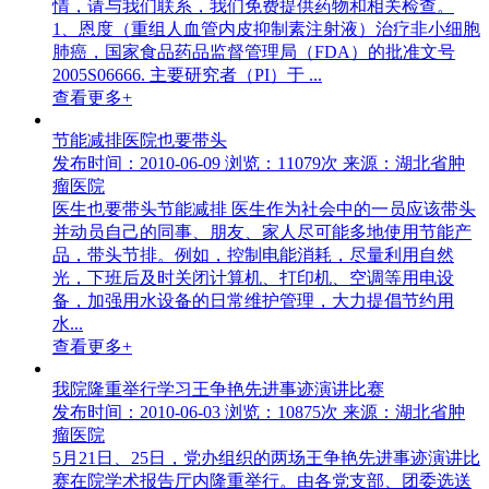
情，请与我们联系，我们免费提供药物和相关检查。
1、恩度（重组人血管内皮抑制素注射液）治疗非小细胞
肺癌，国家食品药品监督管理局（FDA）的批准文号
2005S06666. 主要研究者（PI）于 ...
查看更多+
节能减排医院也要带头
发布时间：2010-06-09
浏览：11079次
来源：湖北省肿
瘤医院
医生也要带头节能减排 医生作为社会中的一员应该带头
并动员自己的同事、朋友、家人尽可能多地使用节能产
品，带头节排。例如，控制电能消耗，尽量利用自然
光，下班后及时关闭计算机、打印机、空调等用电设
备，加强用水设备的日常维护管理，大力提倡节约用
水...
查看更多+
我院隆重举行学习王争艳先进事迹演讲比赛
发布时间：2010-06-03
浏览：10875次
来源：湖北省肿
瘤医院
5月21日、25日，党办组织的两场王争艳先进事迹演讲比
赛在院学术报告厅内隆重举行。由各党支部、团委选送