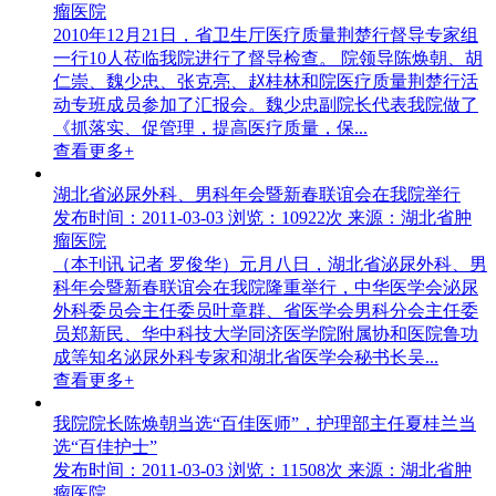
瘤医院
2010年12月21日，省卫生厅医疗质量荆楚行督导专家组
一行10人莅临我院进行了督导检查。 院领导陈焕朝、胡
仁崇、魏少忠、张克亮、赵桂林和院医疗质量荆楚行活
动专班成员参加了汇报会。魏少忠副院长代表我院做了
《抓落实、促管理，提高医疗质量，保...
查看更多+
湖北省泌尿外科、男科年会暨新春联谊会在我院举行
发布时间：2011-03-03
浏览：10922次
来源：湖北省肿
瘤医院
（本刊讯 记者 罗俊华）元月八日，湖北省泌尿外科、男
科年会暨新春联谊会在我院隆重举行，中华医学会泌尿
外科委员会主任委员叶章群、省医学会男科分会主任委
员郑新民、华中科技大学同济医学院附属协和医院鲁功
成等知名泌尿外科专家和湖北省医学会秘书长吴...
查看更多+
我院院长陈焕朝当选“百佳医师”，护理部主任夏桂兰当
选“百佳护士”
发布时间：2011-03-03
浏览：11508次
来源：湖北省肿
瘤医院