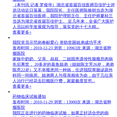
（本刊讯 记者 罗俊华）湖北省首届百佳医师百佳护士评
选活动近日落幕，我院院长、主任医师陈焕朝当选为湖
北省首届百佳医师，我院护理部主任、主任护师夏桂兰
当选为湖北省首届百佳护士。 近几年来，全省广大医护
人员以科学发展观为指导，落实党的十七大精...
查看更多+
我院党员示范岗奉献爱心 资助贫困姐弟成功手术
发布时间：2010-12-23
浏览：10963次
来源：湖北省肿
瘤医院
家族中奶奶、父亲、叔叔、二姐因患遗传性腺瘤息肉病
先后离世， 20多岁的嘉鱼姐弟（姐姐陈文芳26岁，弟弟
陈亮22岁）又不幸罹患同一种病，住进我院胃肠泌尿外
科同一间病房。姐弟两人与母亲相依为命，由于几位亲
人治疗已经花去巨额医疗费，家庭极度贫穷...
查看更多+
药物临床试验通知
发布时间：2010-11-29
浏览：13000次
来源：湖北省肿
瘤医院
我院正在进行的药物临床试验，如果正好适合您的病