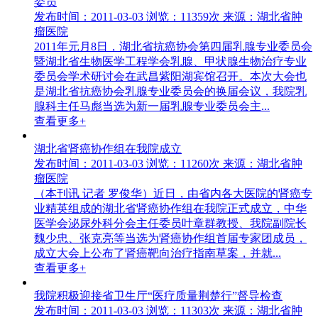
委员
发布时间：2011-03-03
浏览：11359次
来源：湖北省肿
瘤医院
2011年元月8日，湖北省抗癌协会第四届乳腺专业委员会
暨湖北省生物医学工程学会乳腺、甲状腺生物治疗专业
委员会学术研讨会在武昌紫阳湖宾馆召开。本次大会也
是湖北省抗癌协会乳腺专业委员会的换届会议，我院乳
腺科主任马彪当选为新一届乳腺专业委员会主...
查看更多+
湖北省肾癌协作组在我院成立
发布时间：2011-03-03
浏览：11260次
来源：湖北省肿
瘤医院
（本刊讯 记者 罗俊华）近日，由省内各大医院的肾癌专
业精英组成的湖北省肾癌协作组在我院正式成立，中华
医学会泌尿外科分会主任委员叶章群教授、我院副院长
魏少忠、张克亮等当选为肾癌协作组首届专家团成员，
成立大会上公布了肾癌靶向治疗指南草案，并就...
查看更多+
我院积极迎接省卫生厅“医疗质量荆楚行”督导检查
发布时间：2011-03-03
浏览：11303次
来源：湖北省肿