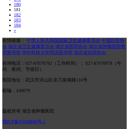
180
181
182
183
184
»
友情链接：
中华人民共和国国家卫生健康委员会
中国抗癌协
会
湖北省卫生健康委员会
湖北省医院协会
湖北省肿瘤医院数
字图书馆
华中科技大学同济医学院
湖北省抗癌协会
咨询电话：027-87676792（工作时间）； 027-87670078（午
间、夜间、节假日）
医院地址：武汉市洪山区卓刀泉南路116号
邮编：430079
版权所有 湖北省肿瘤医院
鄂ICP备05008890号-1