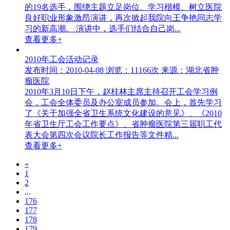
的19名选手，围绕主题立足岗位、学习楷模、树立医院
良好职业形象激昂演讲，再次掀起我院向王争艳同志学
习的新高潮。 演讲中，选手们结合自己岗...
查看更多+
2010年工会活动记录
发布时间：2010-04-08
浏览：11166次
来源：湖北省肿
瘤医院
2010年3月10日下午，赵桂林主席主持召开工会学习例
会，工会全体委员及办公室成员参加。会上，首先学习
了《关于加强全省卫生系统文化建设的意见》、《2010
年省卫生厅工会工作要点》、省肿瘤医院第三届职工代
表大会第四次会议院长工作报告等文件精...
查看更多+
«
1
2
...
176
177
178
179